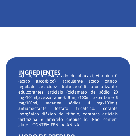
INGREDIENTES
Açúcar, suco desidratado de abacaxi, vitamina C
(ácido ascórbico), acidulante ácido cítrico,
regulador de acidez citrato de sódio, aromatizante,
edulcorantes articiais (ciclamato de sódio 20
mg/100ml,acessulfame-k 8 mg/100ml, aspartame 8
mg/100ml, sacarina sódica 4 mg/100ml),
antiumectante fosfato tricálcico, corante
inorgânico dióxido de titânio, corantes articiais
tartrazina e amarelo crepúsculo. Não contém
glúten. CONTÉM FENILALANINA.