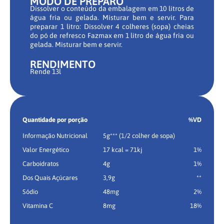
MODO DE PREPARO
Dissolver o conteúdo da embalagem em 10 litros de
água fria ou gelada. Misturar bem e servir. Para
preparar 1 litro: Dissolver 4 colheres (sopa) cheias
do pó de refresco Fazmax em 1 litro de água fria ou
gelada. Misturar bem e servir.
RENDIMENTO
Rende 13l
Quantidade por porção
%VD
Informação Nutricional
5g*** (1/2 colher de sopa)
Valor Energético
17 kcal = 71kj
1%
Carboidratos
4g
1%
Dos Quais Açúcares
3,9g
**
Sódio
48mg
2%
Vitamina C
8mg
18%