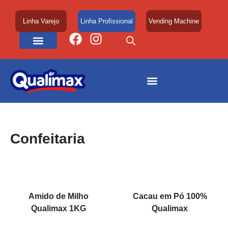
Linha Varejo
Linha Profissional
Vending Machine
Área de Atuação
Confeitaria
Amido de Milho
Cacau em Pó 100%
Qualimax 1KG
Qualimax