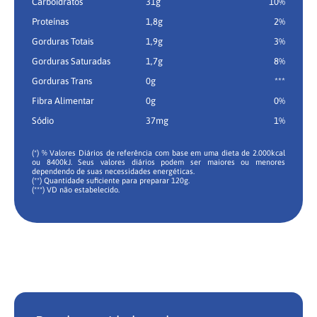
Carboidratos
31g
10%
Proteínas
1,8g
2%
Gorduras Totais
1,9g
3%
Gorduras Saturadas
1,7g
8%
Gorduras Trans
0g
***
Fibra Alimentar
0g
0%
Sódio
37mg
1%
(*) % Valores Diários de referência com base em uma dieta de 2.000kcal
ou 8400kJ. Seus valores diários podem ser maiores ou menores
dependendo de suas necessidades energéticas.
(**) Quantidade suficiente para preparar 120g.
(***) VD não estabelecido.