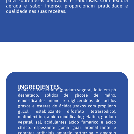
para sobremesas delicadas e saborosas. Com textura
aerada e sabor intenso, proporcionam praticidade e
qualidade nas suas receitas.
INGREDIENTES
Açúcar, base aerante (gordura vegetal, leite em pó
desnatado, sólidos de glicose de milho,
emulsificantes mono e diglicerídeos de ácidos
graxos e ésteres de ácidos graxos com propileno
glicol, estabilizante difosfato tetrassódico),
maltodextrina, amido modificado, gelatina, gordura
vegetal, sal, acidulantes ácido fumárico e ácido
cítrico, espessante goma guar, aromatizante e
corantes artificiais amarelo tartrazina e amarelo