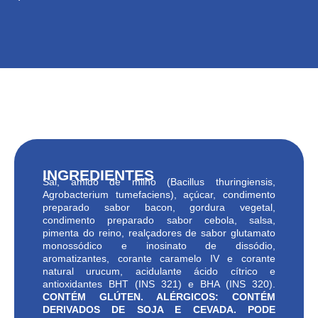
INGREDIENTES
Sal, amido de milho (Bacillus thuringiensis,
Agrobacterium tumefaciens), açúcar, condimento
preparado sabor bacon, gordura vegetal,
condimento preparado sabor cebola, salsa,
pimenta do reino, realçadores de sabor glutamato
monossódico e inosinato de dissódio,
aromatizantes, corante caramelo IV e corante
natural urucum, acidulante ácido cítrico e
antioxidantes BHT (INS 321) e BHA (INS 320).
CONTÉM GLÚTEN. ALÉRGICOS: CONTÉM
DERIVADOS DE SOJA E CEVADA. PODE