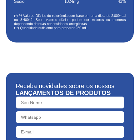
Sódio
1024mg
43%
(*) % Valores Diários de referência com base em uma dieta de 2.000kcal
ou 8.400kJ. Seus valores diários podem ser maiores ou menores
dependendo de suas necessidades energéticas.
(**) Quantidade suficiente para preparar 250 mL.
Receba novidades sobre os nossos
LANÇAMENTOS DE PRODUTOS