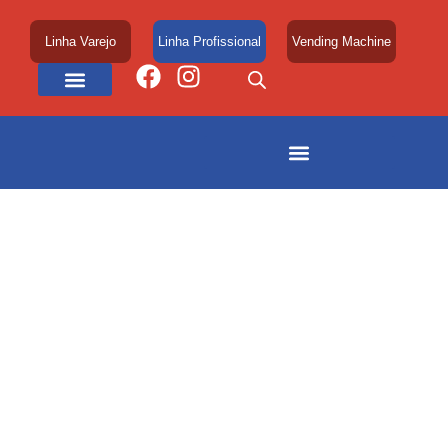
Linha Varejo
Linha Profissional
Vending Machine
Área de Atuação